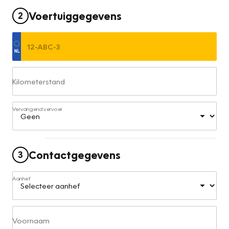
Voertuiggegevens
2
Kilometerstand
Vervangend vervoer
Contactgegevens
3
Aanhef
Voornaam