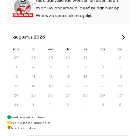
m.b.t. uw onderhoud, geef ze dan hier op.
Wees zo specifiek mogelijk.
augustus 2026
ma
di
wo
do
vr
za
zo
27
28
29
30
31
1
2
3
4
5
6
7
8
9
10
11
12
13
14
15
16
17
18
19
20
21
22
23
24
25
26
27
28
29
30
31
1
2
3
4
5
6
Veel beschikbaarheid
Weinig beschikbaarheid
Niet beschikbaar