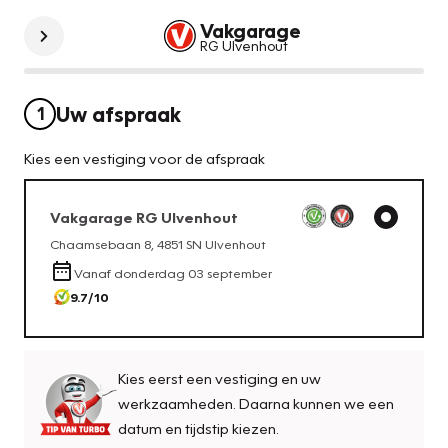
Vakgarage
RG Ulvenhout
Uw afspraak
1
Kies een vestiging voor de afspraak
Vakgarage
RG Ulvenhout
Chaamsebaan 8
,
4851 SN
Ulvenhout
Vanaf
donderdag 03 september
9.7
/10
Kies eerst een vestiging en uw
werkzaamheden. Daarna kunnen we een
datum en tijdstip kiezen.