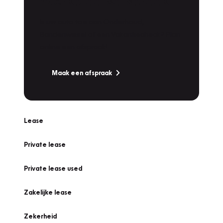
Werkplaatsafspraak
Is uw auto toe aan Onderhoud,
Bandenwissel of een Vakantiecheck? Plan
online een afspraak!
Maak een afspraak
Lease
Private lease
Private lease used
Zakelijke lease
Zekerheid