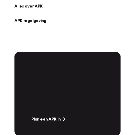
Alles over APK
APK regelgeving
APK Keuring bij
Vakgarage!
Is het weer tijd voor de jaarlijkse APK? Ga
snel naar Vakgarage bij u in de buurt, en ga
zonder zorgen de weg op!
Plan een APK in