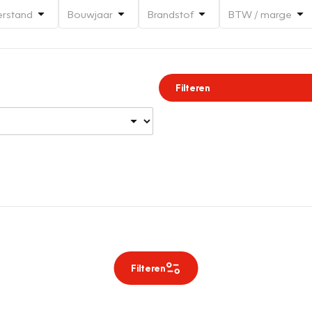
erstand
Bouwjaar
Brandstof
BTW / marge
Filteren
Filteren