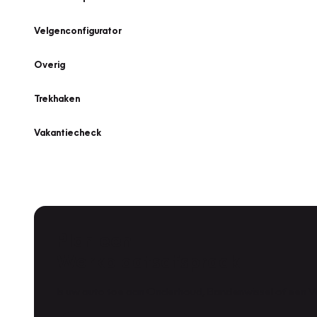
Velgenconfigurator
Overig
Trekhaken
Vakantiecheck
Plan een
Werkplaatsafspraak
Is uw auto toe aan Onderhoud, Bandenwissel of een Va