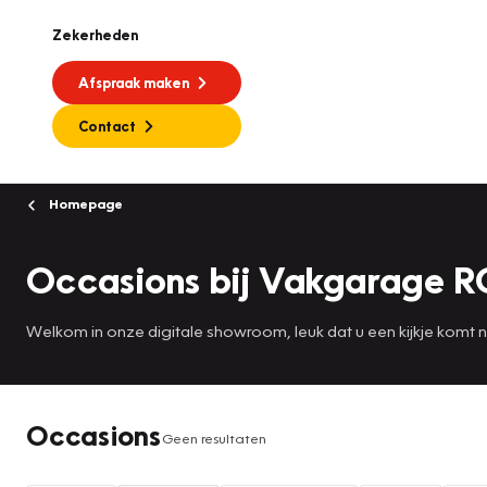
Zekerheden
Afspraak maken
Contact
Homepage
Occasions bij Vakgarage R
Welkom in onze digitale showroom, leuk dat u een kijkje komt
Occasions
Geen resultaten