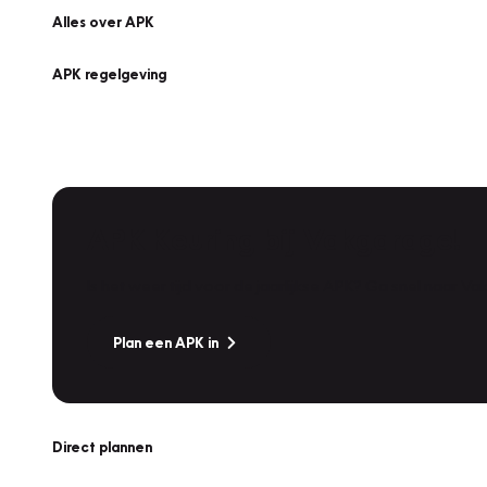
Alles over APK
APK regelgeving
APK Keuring bij Vakgarage!
Is het weer tijd voor de jaarlijkse APK? Ga snel naar V
Plan een APK in
Direct plannen