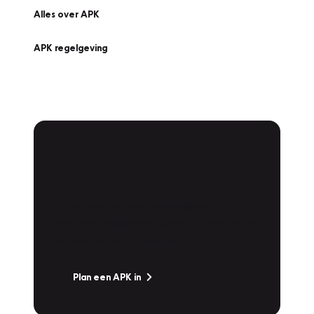
Alles over APK
APK regelgeving
APK Keuring bij
Vakgarage!
Is het weer tijd voor de jaarlijkse APK? Ga
snel naar Vakgarage bij u in de buurt, en ga
zonder zorgen de weg op!
Plan een APK in