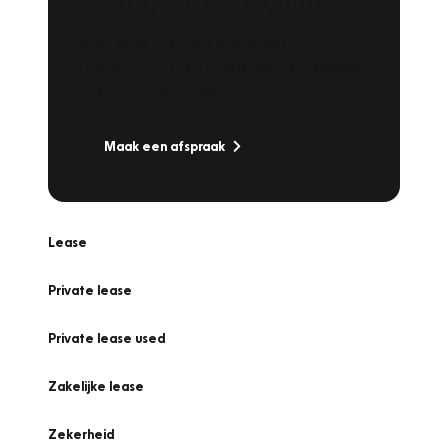
Werkplaatsafspraak
Is uw auto toe aan Onderhoud,
Bandenwissel of een Vakantiecheck? Plan
online een afspraak!
Maak een afspraak
Lease
Private lease
Private lease used
Zakelijke lease
Zekerheid