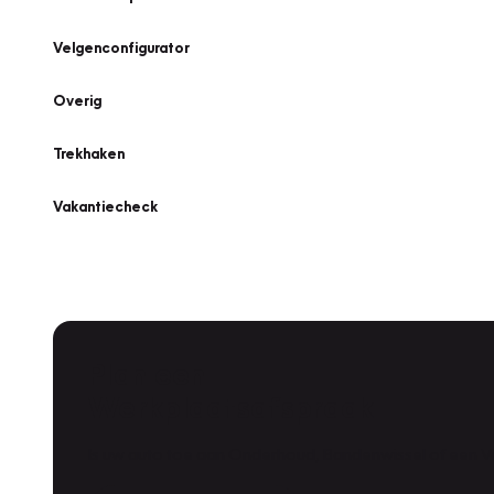
Velgenconfigurator
Overig
Trekhaken
Vakantiecheck
Plan een
Werkplaatsafspraak
Is uw auto toe aan Onderhoud, Bandenwissel of een Va