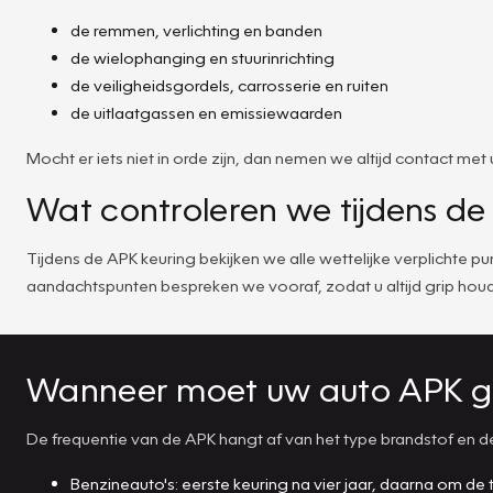
de remmen, verlichting en banden
de wielophanging en stuurinrichting
de veiligheidsgordels, carrosserie en ruiten
de uitlaatgassen en emissiewaarden
Mocht er iets niet in orde zijn, dan nemen we altijd contact 
Wat controleren we tijdens d
Tijdens de APK keuring bekijken we alle wettelijke verplichte
aandachtspunten bespreken we vooraf, zodat u altijd grip houd
Wanneer moet uw auto APK g
De frequentie van de APK hangt af van het type brandstof en de 
Benzineauto's: eerste keuring na vier jaar, daarna om de tw