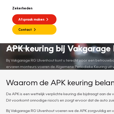
Zekerheden
Afspraak maken
Contact
APK keuring bij Vakgarage 
Homepage
Bij Vakgarage RG Ulvenhout kunt u terecht voor een betrouwbar
ervaren monteurs voeren de Algemene Periodieke Keuring uit vol
Waarom de APK keuring belangr
De APK is een wettelijk verplichte keuring die bijdraagt aan d
Dit voorkomt onnodige risico's en zorgt ervoor dat de auto zuinig
Bij Vakgarage RG Ulvenhout voeren we de APK zorgvuldig en v