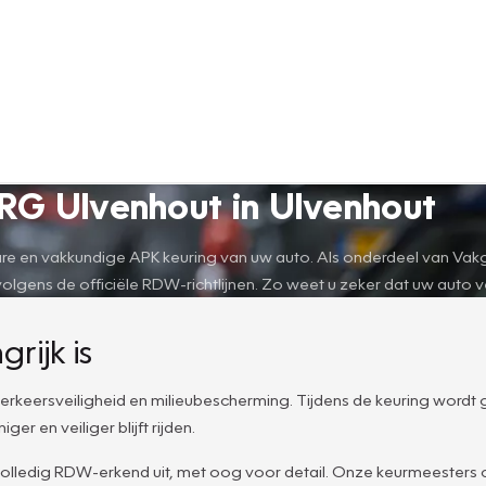
RG Ulvenhout in Ulvenhout
e en vakkundige APK keuring van uw auto. Als onderdeel van Vakgar
gens de officiële RDW-richtlijnen. Zo weet u zeker dat uw auto vei
ijk is
e verkeersveiligheid en milieubescherming. Tijdens de keuring wordt
er en veiliger blijft rijden.
olledig RDW-erkend uit, met oog voor detail. Onze keurmeesters 