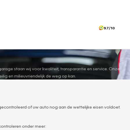
9.7/10
age staan wij voor kwaliteit, transparantie en service. Onze
lig en milieuvriendelijk de weg op kan.
 gecontroleerd of uw auto nog aan de wettelijke eisen voldoet.
controleren onder meer: