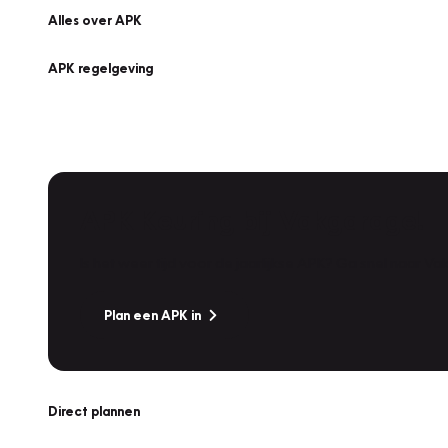
Alles over APK
APK regelgeving
APK Keuring bij Vakgarage!
Is het weer tijd voor de jaarlijkse APK? Ga snel naar V
Plan een APK in
Direct plannen