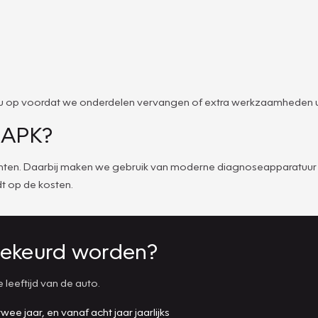
met u op voordat we onderdelen vervangen of extra werkzaamheden ui
e APK?
 punten. Daarbij maken we gebruik van moderne diagnoseapparatuur 
t op de kosten.
ekeurd worden?
leeftijd van de auto.
ee jaar, en vanaf acht jaar jaarlijks