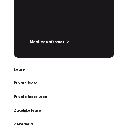
Werkplaatsafspraak
Is uw auto toe aan Onderhoud,
Bandenwissel of een Vakantiecheck? Plan
online een afspraak!
Maak een afspraak
Lease
Private lease
Private lease used
Zakelijke lease
Zekerheid