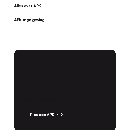
Alles over APK
APK regelgeving
APK Keuring bij
Vakgarage!
Is het weer tijd voor de jaarlijkse APK? Ga
snel naar Vakgarage bij u in de buurt, en ga
zonder zorgen de weg op!
Plan een APK in