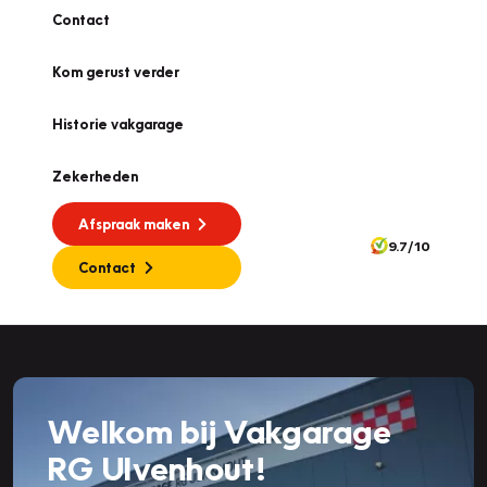
Contact
Kom gerust verder
Historie vakgarage
Zekerheden
Afspraak maken
9.7/10
Contact
Welkom bij Vakgarage
RG Ulvenhout!