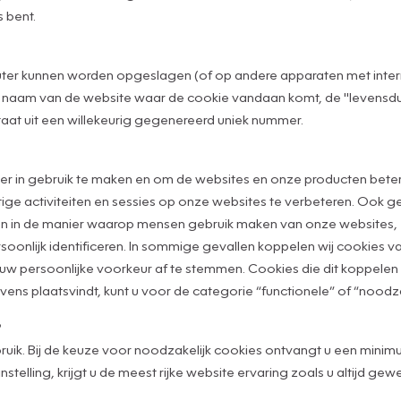
 bent.
puter kunnen worden opgeslagen (of op andere apparaten met inte
 naam van de website waar de cookie vandaan komt, de "levensduu
taat uit een willekeurig gegenereerd uniek nummer.
r in gebruik te maken en om de websites en onze producten beter
ge activiteiten en sessies op onze websites te verbeteren. Ook
jgen in de manier waarop mensen gebruik maken van onze websites, 
rsoonlijk identificeren. In sommige gevallen koppelen wij cookies 
 persoonlijke voorkeur af te stemmen. Cookies die dit koppelen m
ns plaatsvindt, kunt u voor de categorie “functionele” of “noodza
?
ruik. Bij de keuze voor noodzakelijk cookies ontvangt u een minim
stelling, krijgt u de meest rijke website ervaring zoals u altijd ge