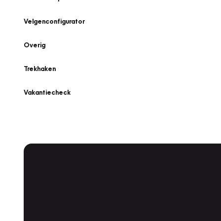
Velgenconfigurator
Overig
Trekhaken
Vakantiecheck
Plan een
Werkplaatsafspraak
Is uw auto toe aan Onderhoud, Bandenwissel of een Va