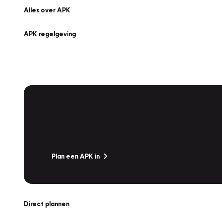
Alles over APK
APK regelgeving
APK Keuring bij Vakgarage!
Is het weer tijd voor de jaarlijkse APK? Ga snel naar V
Plan een APK in
Direct plannen