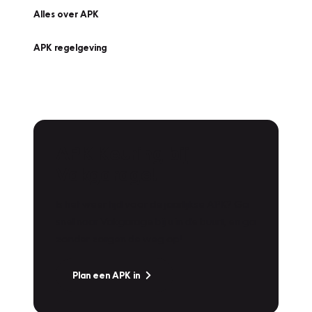
Alles over APK
APK regelgeving
APK Keuring bij
Vakgarage!
Is het weer tijd voor de jaarlijkse APK? Ga
snel naar Vakgarage bij u in de buurt, en ga
zonder zorgen de weg op!
Plan een APK in