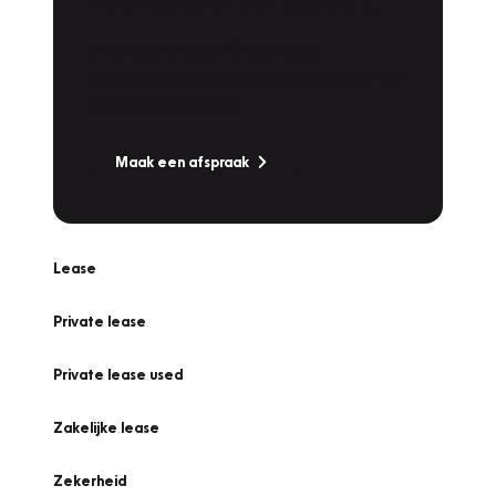
Werkplaatsafspraak
Is uw auto toe aan Onderhoud,
Bandenwissel of een Vakantiecheck? Plan
online een afspraak!
Maak een afspraak
Lease
Private lease
Private lease used
Zakelijke lease
Zekerheid