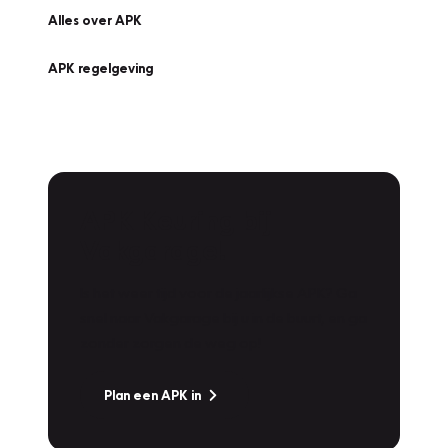
Alles over APK
APK regelgeving
APK Keuring bij
Vakgarage!
Is het weer tijd voor de jaarlijkse APK? Ga
snel naar Vakgarage bij u in de buurt, en ga
zonder zorgen de weg op!
Plan een APK in