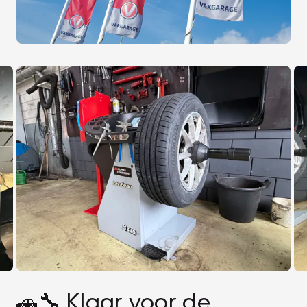
🚗🔧 Klaar voor de