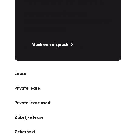
Werkplaatsafspraak
Is uw auto toe aan Onderhoud,
Bandenwissel of een Vakantiecheck? Plan
online een afspraak!
Maak een afspraak
Lease
Private lease
Private lease used
Zakelijke lease
Zekerheid