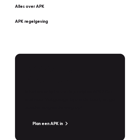
Alles over APK
APK regelgeving
APK Keuring bij
Vakgarage!
Is het weer tijd voor de jaarlijkse APK? Ga
snel naar Vakgarage bij u in de buurt, en ga
zonder zorgen de weg op!
Plan een APK in