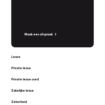
Werkplaatsafspraak
Is uw auto toe aan Onderhoud,
Bandenwissel of een Vakantiecheck? Plan
online een afspraak!
Maak een afspraak
Lease
Private lease
Private lease used
Zakelijke lease
Zekerheid