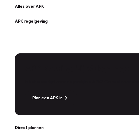
Alles over APK
APK regelgeving
APK Keuring bij Vakgarage!
Is het weer tijd voor de jaarlijkse APK? Ga snel naar V
Plan een APK in
Direct plannen