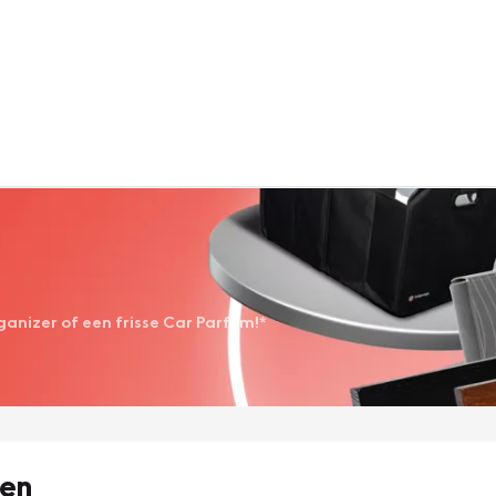
anizer of een frisse Car Parfum!*
ven