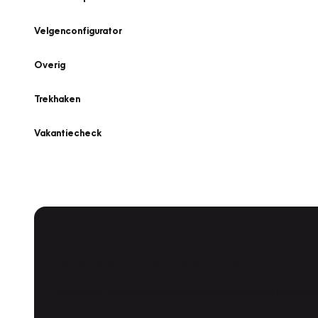
Velgenconfigurator
Overig
Trekhaken
Vakantiecheck
Plan een
Werkplaatsafspraak
Is uw auto toe aan Onderhoud, Bandenwissel of een Va