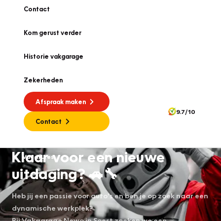
Contact
Kom gerust verder
Historie vakgarage
Zekerheden
Afspraak maken
9.7/10
Contact
Klaar voor een nieuwe
Vacatures
uitdaging? 🚗🔧
Heb jij een passie voor auto’s en ben je op zoek naar een
dynamische werkplek?
Bij Vakgarage Newo in Soest zoeken we een