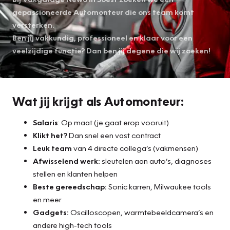
gepassioneerde Automonteur die ons team komt
versterken.
Ben jij vakkundig, professioneel en klaar voor een
veelzijdige functie? Dan ben jij degene die wij zoeken!
Wat jij krijgt als Automonteur:
Salaris
: Op maat (je gaat erop vooruit)
Klikt het?
Dan snel een vast contract
Leuk team
van 4 directe collega’s (vakmensen)
Afwisselend werk:
sleutelen aan auto’s, diagnoses
stellen en klanten helpen
Beste gereedschap:
Sonic karren, Milwaukee tools
en meer
Gadgets:
Oscilloscopen, warmtebeeldcamera’s en
andere high-tech tools