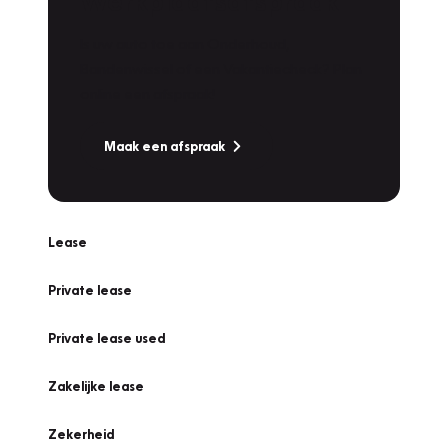
Werkplaatsafspraak
Is uw auto toe aan Onderhoud,
Bandenwissel of een Vakantiecheck? Plan
online een afspraak!
Maak een afspraak
Lease
Private lease
Private lease used
Zakelijke lease
Zekerheid