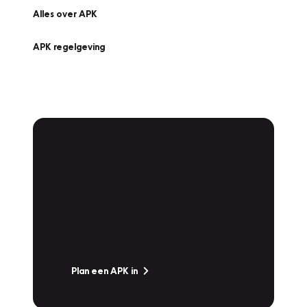
Alles over APK
APK regelgeving
APK Keuring bij
Vakgarage!
Is het weer tijd voor de jaarlijkse APK? Ga
snel naar Vakgarage bij u in de buurt, en ga
zonder zorgen de weg op!
Plan een APK in