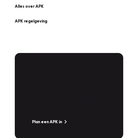
Alles over APK
APK regelgeving
APK Keuring bij
Vakgarage!
Is het weer tijd voor de jaarlijkse APK? Ga
snel naar Vakgarage bij u in de buurt, en ga
zonder zorgen de weg op!
Plan een APK in