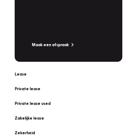
Werkplaatsafspraak
Is uw auto toe aan Onderhoud,
Bandenwissel of een Vakantiecheck? Plan
online een afspraak!
Maak een afspraak
Lease
Private lease
Private lease used
Zakelijke lease
Zekerheid